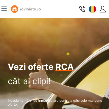
Vezi oferte
RCA
cât ai clipi!
Introdu numărul de înmatriculare pentru a găsi cele mai bune
oferte.