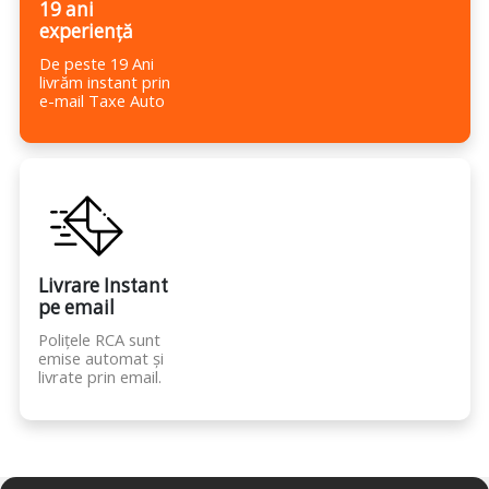
19 ani
experiență
De peste 19 Ani
livrăm instant prin
e-mail Taxe Auto
Livrare Instant
pe email
Polițele RCA sunt
emise automat și
livrate prin email.