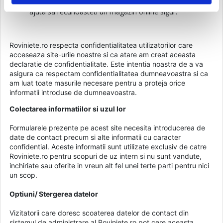
cunoscut, fiti atent la
elementele de securitate
care va
ajuta sa recunoasteti un magazin online sigur.
Roviniete.ro respecta confidentialitatea utilizatorilor care
acceseaza site-urile noastre si ca atare am creat aceasta
declaratie de confidentialitate. Este intentia noastra de a va
asigura ca respectam confidentialitatea dumneavoastra si ca
am luat toate masurile necesare pentru a proteja orice
informatii introduse de dumneavoastra.
Colectarea informatiilor si uzul lor
Formularele prezente pe acest site necesita introducerea de
date de contact precum si alte informatii cu caracter
confidential. Aceste informatii sunt utilizate exclusiv de catre
Roviniete.ro pentru scopuri de uz intern si nu sunt vandute,
inchiriate sau oferite in vreun alt fel unei terte parti pentru nici
un scop.
Optiuni/ Stergerea datelor
Vizitatorii care doresc scoaterea datelor de contact din
sistemul de administrare al Roviniete.ro pot cere aceasta