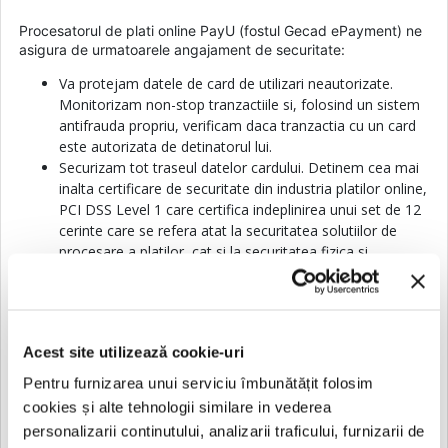
Procesatorul de plati online PayU (fostul Gecad ePayment) ne
asigura de urmatoarele angajament de securitate:
Va protejam datele de card de utilizari neautorizate.
Monitorizam non-stop tranzactiile si, folosind un sistem
antifrauda propriu, verificam daca tranzactia cu un card
este autorizata de detinatorul lui.
Securizam tot traseul datelor cardului. Detinem cea mai
inalta certificare de securitate din industria platilor online,
PCI DSS Level 1 care certifica indeplinirea unui set de 12
cerinte care se refera atat la securitatea solutiilor de
procesare a platilor, cat si la securitatea fizica si
electronica a datelor si reprezinta o garantie a faptului
ca, indiferent de situatie, datele dumneavoastra nu vor fi
niciodata expuse.
Aveti suport non stop pe probleme de plati online. Puteti
Acest site utilizează cookie-uri
face o plata oricand, in orice zi si la orice ora. Daca aveti
nevoie de informatii sau clarificari, ne puteti scrie sau
Pentru furnizarea unui serviciu îmbunătățit folosim
suna 24/7/365.
cookies și alte tehnologii similare in vederea
Procesam 3D Secure, ceea ce inseamna ca, daca totusi
personalizarii continutului, analizarii traficului, furnizarii de
apar incidente neplacute, dumneavoastra sunteti