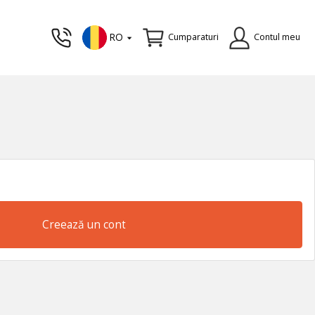
RO
Cumparaturi
Contul meu
Creează un cont