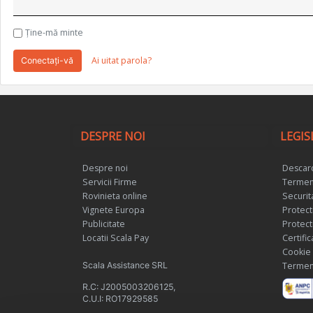
Ţine-mă minte
Ai uitat parola?
Conectaţi-vă
DESPRE NOI
LEGIS
Despre noi
Descarc
Servicii Firme
Termeni
Rovinieta online
Securit
Vignete Europa
Protect
Publicitate
Protect
Locatii Scala Pay
Certifi
Cookie
Scala Assistance SRL
Termeni 
R.C: J2005003206125,
C.U.I: RO17929585