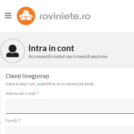
Intra in cont
Accesează contul sau creează unul nou
Clienți înregistrați
Dacă ai deja cont, autentifică-te cu adresa de email.
Adresa de e-mail
Parolă