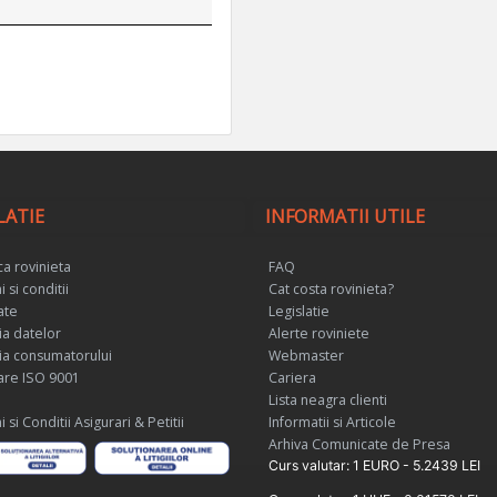
LATIE
INFORMATII UTILE
a rovinieta
FAQ
 si conditii
Cat costa rovinieta?
ate
Legislatie
ia datelor
Alerte roviniete
ia consumatorului
Webmaster
care ISO 9001
Cariera
Lista neagra clienti
si Conditii Asigurari & Petitii
Informatii si Articole
Arhiva Comunicate de Presa
Curs valutar: 1 EURO - 5.2439 LEI