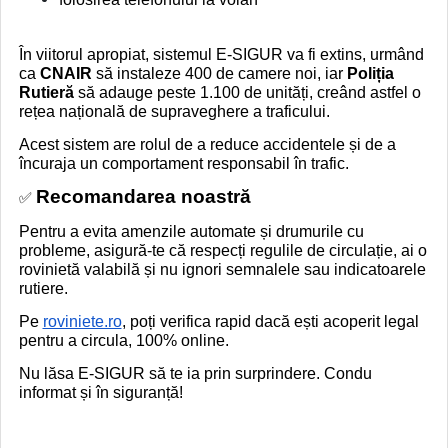
În viitorul apropiat, sistemul E-SIGUR va fi extins, urmând
ca
CNAIR
să instaleze 400 de camere noi, iar
Poliția
Rutieră
să adauge peste 1.100 de unități, creând astfel o
rețea națională de supraveghere a traficului.
Acest sistem are rolul de a reduce accidentele și de a
încuraja un comportament responsabil în trafic.
Recomandarea noastră
✅
Pentru a evita amenzile automate și drumurile cu
probleme, asigură-te că respecți regulile de circulație, ai o
rovinietă valabilă și nu ignori semnalele sau indicatoarele
rutiere.
Pe
roviniete.ro
, poți verifica rapid dacă ești acoperit legal
pentru a circula, 100% online.
Nu lăsa E-SIGUR să te ia prin surprindere. Condu
informat și în siguranță!