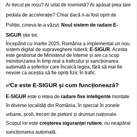
Ai trecut pe roșu? Ai uitat de rovinietă? Ai apăsat prea tare
pedala de accelerație? Chiar dacă n-ai fost oprit de
Poliție, cineva te-a văzut.
Noul sistem de radare E-
SIGUR
știe tot.
Începând cu martie 2025, România a implementat un nou
sistem digital de supraveghere rutieră:
E-SIGUR
. Acesta
este gestionat de Ministerul de Interne și are ca scop
monitorizarea în timp real a traficului și sancționarea
automată a șoferilor care încalcă legea, fără să mai fie
nevoie ca aceștia să fie opriți fizic în trafic.
Ce este E-SIGUR și cum funcționează?
✅
E-SIGUR
este o rețea de
radare fixe inteligente
montate
în diverse localități din România, în special în zonele
urbane, școli, treceri de pietoni și drumuri naționale.
Scopul lor este
creșterea siguranței rutiere
, nu neapărat
sancționarea automată.