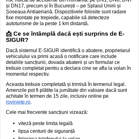
și DN17, precum și în București – pe Splaiul Unirii și
Șoseaua Antiaeriană. Dispozitivele folosite sunt radare
fixe montate pe trepiede, capabile să detecteze
autoturisme de la peste 1 km distanță.
📩 Ce se întâmplă dacă ești surprins de E-
SIGUR?
Dacă sistemul E-SIGUR identifică o abatere, proprietarul
vehiculului va primi acasă o notificare care include
detaliile sancțiunii, dovada abaterii și un formular ce
trebuie completat pentru a declara cine se afla la volan în
momentul respectiv.
Aceasta trebuie completată și trimisă în termenul legal.
Amenzile pot fi plătite la jumătate din valoare dacă sunt
achitate în termen de 15 zile, inclusiv online pe
roviniete.ro
.
Cele mai frecvente sancțiuni vizează:
viteză peste limita legală
lipsa centurii de siguranță
folosirea telefonului la volan