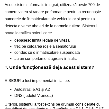
Acest sistem informatic integrat, utilizează peste 700 de
camere video și radare performante pentru a recunoaște
numerele de înmatriculare ale vehiculelor și pentru a
detecta diverse abateri de la normele rutiere.
Sistemul
poate identifica șoferii care:
depășesc limita legală de viteză
trec pe culoarea roșie a semaforului
conduc cu o înmatriculare suspendată
au un comportament agresiv în trafic
Unde funcționează deja acest sistem?
🔍
E-SIGUR a fost implementat inițial pe:
Autostrăzile A1 și A2
DN2 (județul Vrancea)
Ulterior, sistemul a fost extins pe drumuri considerate cu
risc ridicat de accidente din România, pe DN1, DN6, DN7