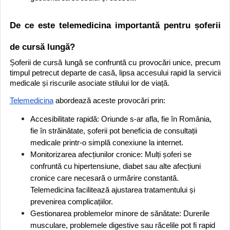
De ce este telemedicina importantă pentru șoferii
de cursă lungă?
Șoferii de cursă lungă se confruntă cu provocări unice, precum
timpul petrecut departe de casă, lipsa accesului rapid la servicii
medicale și riscurile asociate stilului lor de viață.
Telemedicina
abordează aceste provocări prin:
Accesibilitate rapidă: Oriunde s-ar afla, fie în România,
fie în străinătate, șoferii pot beneficia de consultații
medicale printr-o simplă conexiune la internet.
Monitorizarea afecțiunilor cronice: Mulți șoferi se
confruntă cu hipertensiune, diabet sau alte afecțiuni
cronice care necesară o urmărire constantă.
Telemedicina facilitează ajustarea tratamentului și
prevenirea complicațiilor.
Gestionarea problemelor minore de sănătate: Durerile
musculare, problemele digestive sau răcelile pot fi rapid