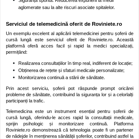
Siguranță sporită: Reducerea expunerii la medii
aglomerate sau la alte riscuri asociate spitalelor.
Serviciul de telemedicină oferit de Roviniete.ro
Un exemplu excelent al aplicării telemedicinei pentru șoferii de
cursă lungă este serviciul oferit de Roviniete.ro. Această
platformă oferă acces facil și rapid la medici specializați,
permițând:
Realizarea consultațiilor în timp real, indiferent de locație;
Obținerea de rețete și sfaturi medicale personalizate;
Monitorizarea continuă a stării de sănătate.
Prin acest serviciu, șoferii pot răspunde prompt oricărei
probleme de sănătate, contribuind la siguranța lor și a celorlalți
participanți la trafic.
Telemedicina este un instrument esențial pentru șoferii de
cursă lungă, oferindu-le acces rapid la consultații medicale,
sprijin psihologic și monitorizare continuă. Platforma
Roviniete.ro demonstrează că tehnologia poate fi un partener
de nădejde în menținerea sănătății șoferilor, contribuind astfel la