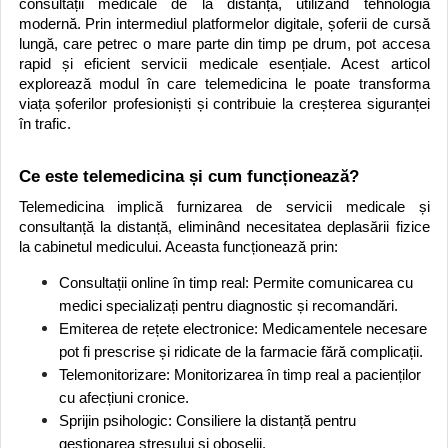
consultații medicale de la distanță, utilizând tehnologia
modernă. Prin intermediul platformelor digitale, șoferii de cursă
lungă, care petrec o mare parte din timp pe drum, pot accesa
rapid și eficient servicii medicale esențiale. Acest articol
explorează modul în care telemedicina le poate transforma
viața șoferilor profesioniști și contribuie la creșterea siguranței
în trafic.
Ce este telemedicina și cum funcționează?
Telemedicina implică furnizarea de servicii medicale și
consultanță la distanță, eliminând necesitatea deplasării fizice
la cabinetul medicului. Aceasta funcționează prin:
Consultații online în timp real: Permite comunicarea cu
medici specializați pentru diagnostic și recomandări.
Emiterea de rețete electronice: Medicamentele necesare
pot fi prescrise și ridicate de la farmacie fără complicații.
Telemonitorizare: Monitorizarea în timp real a pacienților
cu afecțiuni cronice.
Sprijin psihologic: Consiliere la distanță pentru
gestionarea stresului și oboselii.