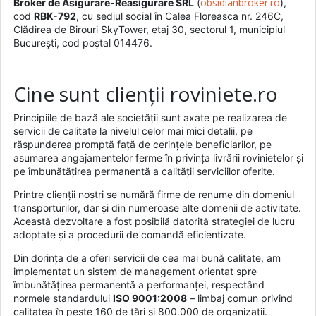
obsidianbroker.ro
Broker de Asigurare-Reasigurare SRL
(
),
cod
RBK-792
, cu sediul social în Calea Floreasca nr. 246C,
Clădirea de Birouri SkyTower, etaj 30, sectorul 1, municipiul
București, cod poștal 014476.
Cine sunt clienții roviniete.ro
Principiile de bază ale societății sunt axate pe realizarea de
servicii de calitate la nivelul celor mai mici detalii, pe
răspunderea promptă față de cerințele beneficiarilor, pe
asumarea angajamentelor ferme în privința livrării rovinietelor și
pe îmbunătățirea permanentă a calității serviciilor oferite.
Printre clienții noștri se numără firme de renume din domeniul
transporturilor, dar și din numeroase alte domenii de activitate.
Această dezvoltare a fost posibilă datorită strategiei de lucru
adoptate și a procedurii de comandă eficientizate.
Din dorința de a oferi servicii de cea mai bună calitate, am
implementat un sistem de management orientat spre
îmbunătățirea permanentă a performanței, respectând
normele standardului
ISO 9001:2008
– limbaj comun privind
calitatea în peste 160 de țări și 800.000 de organizații.