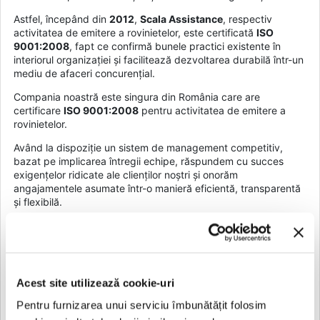
Astfel, începând din
2012
,
Scala Assistance
, respectiv
activitatea de emitere a rovinietelor, este certificată
ISO
9001:2008
, fapt ce confirmă bunele practici existente în
interiorul organizației și facilitează dezvoltarea durabilă într-un
mediu de afaceri concurențial.
Compania noastră este singura din România care are
certificare
ISO 9001:2008
pentru activitatea de emitere a
rovinietelor.
Având la dispoziție un sistem de management competitiv,
bazat pe implicarea întregii echipe, răspundem cu succes
exigențelor ridicate ale clienților noștri și onorăm
angajamentele asumate într-o manieră eficientă, transparentă
și flexibilă.
Politica noastră se axează pe concentrarea pe activitățile
declarate, pe derularea acestora în spiritul îmbunătățirii
continue și dezvoltarea unui mod de lucru care să ducă la
anticiparea cerințelor clienților noștri.
Acest site utilizează cookie-uri
Strategia aplicată este o strategie anticipativă, prin care se
determină evoluțiile viitoare ale pieței și se adoptă decizii
Pentru furnizarea unui serviciu îmbunătățit folosim
strategice corespunzătoare.