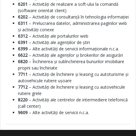
6201
– Activități de realizare a soft-ului la comandă
(software orientat client)
6202
– Activități de consultanță în tehnologia informației
6311
– Prelucrarea datelor, administrarea paginilor web
și activități conexe
6312
– Activități ale portalurilor web
6391
– Activități ale agențiilor de știri
6399
– Alte activități de servicii informaționale n.c.a.
6622
– Activități ale agenților și brokerilor de asigurări
6820
– Închirierea și subînchirierea bunurilor imobiliare
proprii sau închiriate
7711
– Activități de închiriere și leasing cu autoturisme și
autovehicule rutiere ușoare
7712
– Activități de închiriere și leasing cu autovehicule
rutiere grele
8220
– Activități ale centrelor de intermediere telefonică
(call center)
9609
– Alte activități de servicii n.c.a.