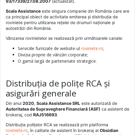
93/17339/27.08.2007
(actualizat).
Scala Assistance
este singura companie din România care are
ca principal obiect de activitate emiterea și distribuția de
roviniete pentru utilizarea rețelei de drumuri naționale și
autostrăzi din România.
Vânzarea rovinietelor se realizează prin următoarele canale:
Serviciile furnizate de website-ul
roviniete.ro
;
Divizia proprie de vânzări corporate;
O gamă largă de parteneriate strategice.
Distribuția de polițe RCA și
asigurări generale
Din anul
2020
,
Scala Assistance SRL
este autorizată de
Autoritatea de Supraveghere Financiară (ASF)
ca asistent de
brokeraj, cod
RAJ516693
.
Distribuția polițelor RCA se realizează prin platforma
roviniete.ro
, în calitate de asistent în brokeraj al
Obsidian