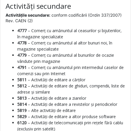
Activități secundare
Activitățile secundare:
conform codificării (Ordin 337/2007)
Rev. CAEN (2)
4777
– Comerț cu amănuntul al ceasurilor și bijuteriilor,
în magazine specializate
4778
– Comerț cu amănuntul al altor bunuri noi, în
magazine specializate
4779
– Comerț cu amănuntul al bunurilor de ocazie
vândute prin magazine
4791
– Comerț cu amănuntul prin intermediul caselor de
comenzi sau prin Internet
5811
– Activități de editare a cărților
5812
– Activități de editare de ghiduri, compendii, liste de
adrese și similare
5813
– Activități de editare a ziarelor
5814
– Activități de editare a revistelor și periodicelor
5819
– Alte activități de editare
5829
– Activități de editare a altor produse software
6120
– Activități de telecomunicații prin rețele fără cablu
(exclusiv prin satelit)