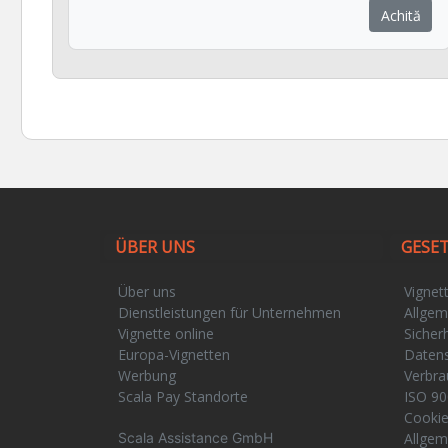
Achită
ÜBER UNS
GESE
Über uns
Vignet
Dienstleistungen für Unternehmen
Allgem
Vignette online
Sicherh
Europa-Vignetten
Daten
Werbung
Verbra
Scala Pay Standorte
ISO 90
Cooki
Scala Assistance GmbH
Allgem