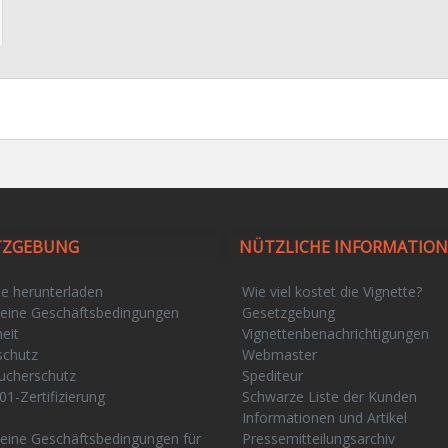
TZGEBUNG
NÜTZLICHE INFORMATIO
te herunterladen
Wie viel kostet die Vignette?
eine Geschäftsbedingungen
Gesetzgebung
eit
Vignettenbenachrichtigungen
schutz
Webmaster
ucherschutz
Spediteur
01-Zertifizierung
Schwarze Liste der Kunden
e
Informationen und Artikel
eine Geschäftsbedingungen für
Pressemitteilungsarchiv