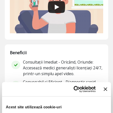
Beneficii
Consultații Imediat - Oricând, Oriunde:
Accesează medici generaliști licențiați 24/7,
printr-un simplu apel video.
Convenabil și Eficient - Diagnostic rapid,
rețete livrate direct pe telefon.
Acces la consultații medicale de calitate cu
doar câteva click-uri.
Acest site utilizează cookie-uri
Consultații nelimitate - pe parcursul