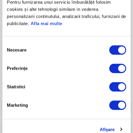
Pentru furnizarea unui serviciu îmbunătățit folosim
întregului an, oriunde te-ai afla, fără
cookies și alte tehnologii similare in vederea
bariere geografice sau temporale.
personalizarii continutului, analizarii traficului, furnizarii de
publicitate.
Afla mai multe
Vezi mai multe
Selecția
Necesare
consimțământului
Sunt de acord cu
Termenii și Condițiile MyTeleDoc
Preferinţe
Cumpără
Statistici
Marketing
Ce este serviciul de telemedicină MyTeleDoc?
Afişare
Cum pot accesa serviciul de telemedicină?