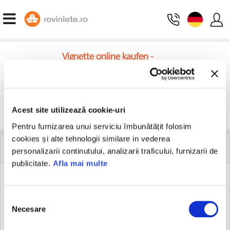
Vignette online kaufen -
Rumänien Vignettenrechner
Wählen Sie den Fahrzeugtyp aus:
Acest site utilizează cookie-uri
Weiter
Pentru furnizarea unui serviciu îmbunătățit folosim
cookies și alte tehnologii similare in vederea
WEBMASTER RESSOURCEN
personalizarii continutului, analizarii traficului, furnizarii de
publicitate.
Afla mai multe
125x125 (pixels)
Selecția
Necesare
consimțământului
180x150 (pixels)