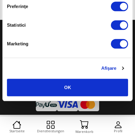
250x250 (pixels)
Preferinţe
+
Statistici
Über uns
+
Marketing
Gesetzgebung
+
NÜTZLICHE INFORMATIONEN
Afişare
© Copyright 2026 Scala Assistance. Alle Rechte vorbehalten.
OK
Cookies
Desktop-Version
Startseite
Dienstleistungen
Profil
Warenkorb