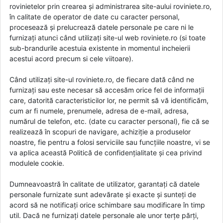
rovinietelor prin crearea și administrarea site-aului roviniete.ro,
în calitate de operator de date cu caracter personal,
procesează și prelucrează datele personale pe care ni le
furnizați atunci când utilizați site-ul web roviniete.ro (si toate
sub-brandurile acestuia existente in momentul incheierii
acestui acord precum si cele viitoare).
Când utilizați site-ul roviniete.ro, de fiecare dată când ne
furnizați sau este necesar să accesăm orice fel de informații
care, datorită caracteristicilor lor, ne permit să vă identificăm,
cum ar fi numele, prenumele, adresa de e-mail, adresa,
numărul de telefon, etc. (date cu caracter personal), fie că se
realizează în scopuri de navigare, achiziție a produselor
noastre, fie pentru a folosi serviciile sau funcțiile noastre, vi se
va aplica această Politică de confidențialitate și cea privind
modulele cookie.
Dumneavoastră în calitate de utilizator, garantați că datele
personale furnizate sunt adevărate și exacte și sunteți de
acord să ne notificați orice schimbare sau modificare în timp
util. Dacă ne furnizați datele personale ale unor terțe părți,