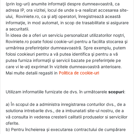
(prin log-uri) anumite informaţii despre dumneavoastră, ca
adresa IP, ora vizitei, locul de unde s-a realizat accesarea site-
ului, Roviniete.ro, ca şi alţi operatori, înregistrează această
informaţie, in mod automat, in scop de trasabilitate si asigurare
a securitatii.
În ideea de a oferi un serviciu personalizat utilizatorilor noştri,
Roviniete.ro poate folosi cookie-uri pentru a facilita stocarea şi
urmărirea preferinţelor dumneavoastră. Spre exemplu, putem
folosi cookieuri pentru a vă putea identifica şi pentru a vă
putea furniza informaţii şi servicii bazate pe preferinţele pe
care vi le-aţi exprimat în vizitele dumneavoastră anterioare.
Politica de cookie-uri
Mai multe detalii regasiti in
Utilizam informatiile furnizate de dvs. în următoarele
scopuri
:
a) În scopul de a administra inregistrarea conturilor dvs., de a
solutiona intrebarile dvs., de a imbunatati site-ul nostru, de a
vă consulta in vederea cresterii calitatii produselor si serviciilor
oferite.
b) Pentru încheierea și executarea contractului de cumpărare