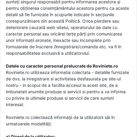
sunteți singurul responsabil pentru informarea acestora și
pentru obținerea consimțământului acestora pentru ca aceste
detalii să fie furnizate în scopurile indicate în secțiunile
corespunzătoare din această Politică. Orice pierdere sau
deteriorare cauzată web-sitelui, operatorului de date cu
caracter personal sau oricărei terțe părți prin comunicarea
unor informații eronate, inexacte sau incomplete prin
formularele de înscriere /înregistrare/comanda etc. va fi în
responsabilitatea exclusivă a utilizatorului.
Datele cu caracter personal prelucrate de Roviniete.ro
Roviniete.ro utilizeaza informatia colectata - detaliile furnizate
de dvs. la inregistrare si activitatea desfasurata pe site-ul
nostru - in scopul de a facilita accesul la acest site, de a
imbunatati anumite produse si servicii si pentru a va informa
cu privire la ultimele produse si servicii de care sunteti
interesat.
Roviniete.ro colectează informaţii de la utilizatorii săi în
urmatoarele modalităţi:
a) Direct de la utilizator: