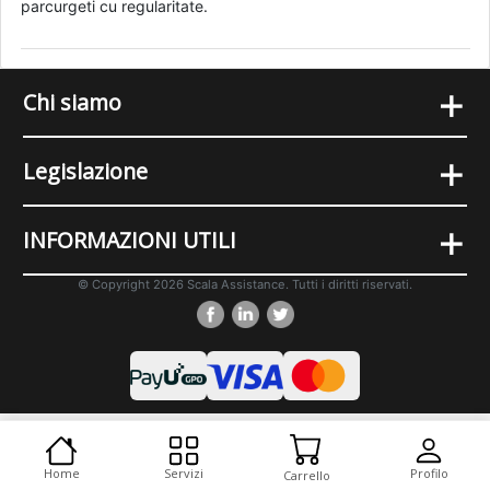
parcurgeti cu regularitate.
+
Chi siamo
+
Legislazione
+
INFORMAZIONI UTILI
© Copyright 2026 Scala Assistance. Tutti i diritti riservati.
Cookies
Versione desktop
Home
Servizi
Profilo
Carrello