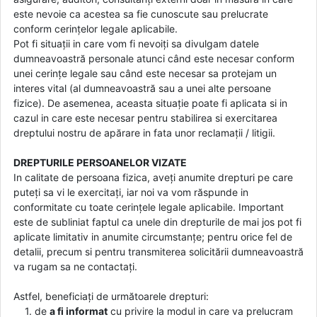
este nevoie ca acestea sa fie cunoscute sau prelucrate
conform cerințelor legale aplicabile.
Pot fi situații in care vom fi nevoiți sa divulgam datele
dumneavoastră personale atunci când este necesar conform
unei cerințe legale sau când este necesar sa protejam un
interes vital (al dumneavoastră sau a unei alte persoane
fizice). De asemenea, aceasta situație poate fi aplicata si in
cazul in care este necesar pentru stabilirea si exercitarea
dreptului nostru de apărare in fata unor reclamații / litigii.
DREPTURILE PERSOANELOR VIZATE
In calitate de persoana fizica, aveți anumite drepturi pe care
puteți sa vi le exercitați, iar noi va vom răspunde in
conformitate cu toate cerințele legale aplicabile. Important
este de subliniat faptul ca unele din drepturile de mai jos pot fi
aplicate limitativ in anumite circumstanțe; pentru orice fel de
detalii, precum si pentru transmiterea solicitării dumneavoastră
va rugam sa ne contactați.
Astfel, beneficiați de următoarele drepturi:
1. de
a fi informat
cu privire la modul in care va prelucram