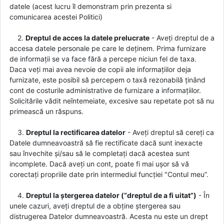
datele (acest lucru îl demonstram prin prezenta si
comunicarea acestei Politici)
2.
Dreptul de acces la datele prelucrate
- Aveți dreptul de a
accesa datele personale pe care le deținem. Prima furnizare
de informații se va face fără a percepe niciun fel de taxa.
Daca veți mai avea nevoie de copii ale informațiilor deja
furnizate, este posibil să percepem o taxă rezonabilă ținând
cont de costurile administrative de furnizare a informațiilor.
Solicitările vădit neîntemeiate, excesive sau repetate pot să nu
primească un răspuns.
3.
Dreptul la rectificarea datelor
- Aveți dreptul să cereți ca
Datele dumneavoastră să fie rectificate dacă sunt inexacte
sau învechite și/sau să le completați dacă acestea sunt
incomplete. Dacă aveți un cont, poate fi mai ușor să vă
corectați propriile date prin intermediul funcției "Contul meu”.
4.
Dreptul la ștergerea datelor (“dreptul de a fi uitat”)
- În
unele cazuri, aveți dreptul de a obține ștergerea sau
distrugerea Datelor dumneavoastră. Acesta nu este un drept