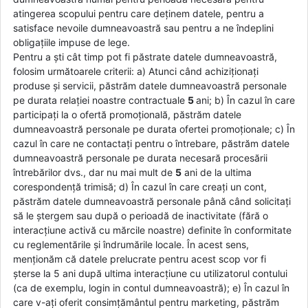
atingerea scopului pentru care deținem datele, pentru a
satisface nevoile dumneavoastră sau pentru a ne îndeplini
obligațiile impuse de lege.
Pentru a ști cât timp pot fi păstrate datele dumneavoastră,
folosim următoarele criterii: a) Atunci când achiziționați
produse și servicii, păstrăm datele dumneavoastră personale
pe durata relației noastre contractuale
5
ani; b) În cazul în care
participați la o ofertă promoțională, păstrăm datele
dumneavoastră personale pe durata ofertei promoționale; c) În
cazul în care ne contactați pentru o întrebare, păstrăm datele
dumneavoastră personale pe durata necesară procesării
întrebărilor dvs., dar nu mai mult de
5
ani de la ultima
corespondență trimisă; d) În cazul în care creați un cont,
păstrăm datele dumneavoastră personale până când solicitați
să le ștergem sau după o perioadă de inactivitate (fără o
interacțiune activă cu mărcile noastre) definite în conformitate
cu reglementările și îndrumările locale. În acest sens,
menționăm că datele prelucrate pentru acest scop vor fi
șterse la 5 ani după ultima interacțiune cu utilizatorul contului
(ca de exemplu, login in contul dumneavoastră); e) În cazul în
care v-ați oferit consimțământul pentru marketing, păstrăm