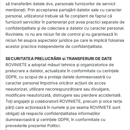
să transferăm datele dvs. personale furnizorilor de servicii
menționați. Prin acceptarea partajării datelor sale cu caracter
personal, utilizatorul trebuie să fie conştient de faptul că
furnizorii serviciilor în parteneriat pot avea practici separate de
confidenţialitate şi de colectare a datelor cu caracter personal.
Roviniete. ro nu are niciun fel de control şi nu garantează în
niciun fel asupra aspectelor juridice pe care le implică folosirea
acestor practice independente de confidenţialitate.
SECURITATEA PRELUCRĂRII si TRANSFERURI DE DATE
ROVINIETE a adoptat măsuri tehnice și organizatorice de
prelucrare a datelor, actualizate în conformitate cu cerințele
GDPR, cu scopul de a proteja datele dumneavoastră cu
caracter personal împotriva oricăror acțiuni de acces
neautorizat, utilizare necorespunzătoare sau divulgare,
modificare neautorizată, distrugere sau pierdere accidentală.
Toți angajații și colaboratorii ROVINIETE, precum și orice terțe
părți care acționează în numele și pe seama ROVINIETE sunt
obligați să respecte confidențialitatea informațiilor
dumneavoastră și cerințele GDPR, în conformitate cu
prevederile prezentei Politici.