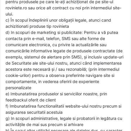
pentru produsele pe care le-ați achiziționat de pe site-ul
roviniete.ro sau orice alt contract cu noi prin intermediul site-
ului.
c) În scopul îndeplinirii unor obligații legale, atunci cand
achizitionati produse tip rovinieta
d) In scopuri de marketing si publicitate: Pentru a vă putea
contacta prin e-mail, telefon, SMS sau alte forme de
comunicare electronica, cu privire la actualizările sau
comunicările informative legate de produsele contractate (de
exemplu, sistemul de alertare prin SMS), și inclusiv update-uri
de Securitate ale site-ului nostru, atunci când implementarea
acestora este necesară și / sau rezonabilă; (prin intermediul
cookie-urilor) pentru a observa preferinte navigare site si
comportamente, in vederea oferirii de experiente
personalizate
e) Imbunatatirea produselor si serviciilor noastre, prin
feedbackul oferit de client
f) Imbunatatirea functionalitatii website-ului nostru precum si
asigurarea securitatii acestuia
g) In scopuri administrative, legale si probatorii in legătura cu
activitățile de mai sus precum si arhivare
h) În cazul altor utilizări necesare ale datelor dvs. cu caracter