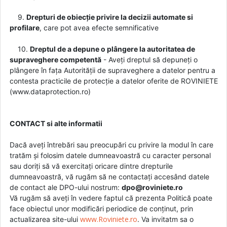
9.
Drepturi de obiecție privire la decizii automate si
profilare
, care pot avea efecte semnificative
10.
Dreptul de a depune o plângere la autoritatea de
supraveghere competentă
- Aveți dreptul să depuneți o
plângere în fața Autorității de supraveghere a datelor pentru a
contesta practicile de protecție a datelor oferite de ROVINIETE
(www.dataprotection.ro)
CONTACT si alte informatii
Dacă aveți întrebări sau preocupări cu privire la modul în care
tratăm și folosim datele dumneavoastră cu caracter personal
sau doriți să vă exercitați oricare dintre drepturile
dumneavoastră, vă rugăm să ne contactați accesând datele
de contact ale DPO-ului nostrum:
dpo@roviniete.ro
Vă rugăm să aveți în vedere faptul că prezenta Politică poate
face obiectul unor modificări periodice de conținut, prin
www.Roviniete.ro
actualizarea site-ului
. Va invitatm sa o