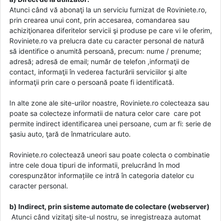
Atunci când vă abonaţi la un serviciu furnizat de Roviniete.ro,
prin crearea unui cont, prin accesarea, comandarea sau
achiziţionarea diferitelor servicii şi produse pe care vi le oferim,
Roviniete.ro va prelucra date cu caracter personal de natură
să identifice o anumită persoană, precum: nume / prenume;
adresă; adresă de email; număr de telefon ,informaţii de
contact, informaţii în vederea facturării serviciilor şi alte
informaţii prin care o persoană poate fi identificată.
In alte zone ale site-urilor noastre, Roviniete.ro colecteaza sau
poate sa colecteze informatii de natura celor care care pot
permite indirect identificarea unei persoane, cum ar fi: serie de
şasiu auto, ţară de înmatriculare auto.
Roviniete.ro colectează uneori sau poate colecta o combinatie
intre cele doua tipuri de informatii, prelucrând în mod
corespunzător informațiile ce intră în categoria datelor cu
caracter personal.
b) Indirect, prin sisteme automate de colectare (webserver)
Atunci când vizitaţi site-ul nostru, se inregistreaza automat