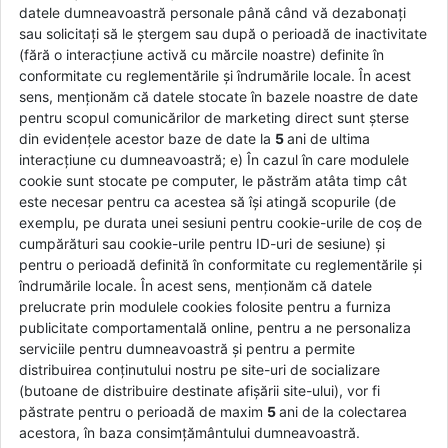
datele dumneavoastră personale până când vă dezabonați
sau solicitați să le ștergem sau după o perioadă de inactivitate
(fără o interacțiune activă cu mărcile noastre) definite în
conformitate cu reglementările și îndrumările locale. În acest
sens, menționăm că datele stocate în bazele noastre de date
pentru scopul comunicărilor de marketing direct sunt șterse
din evidențele acestor baze de date la
5
ani de ultima
interacțiune cu dumneavoastră; e) În cazul în care modulele
cookie sunt stocate pe computer, le păstrăm atâta timp cât
este necesar pentru ca acestea să își atingă scopurile (de
exemplu, pe durata unei sesiuni pentru cookie-urile de coș de
cumpărături sau cookie-urile pentru ID-uri de sesiune) și
pentru o perioadă definită în conformitate cu reglementările și
îndrumările locale. În acest sens, menționăm că datele
prelucrate prin modulele cookies folosite pentru a furniza
publicitate comportamentală online, pentru a ne personaliza
serviciile pentru dumneavoastră și pentru a permite
distribuirea conținutului nostru pe site-uri de socializare
(butoane de distribuire destinate afișării site-ului), vor fi
păstrate pentru o perioadă de maxim
5
ani de la colectarea
acestora, în baza consimțământului dumneavoastră.