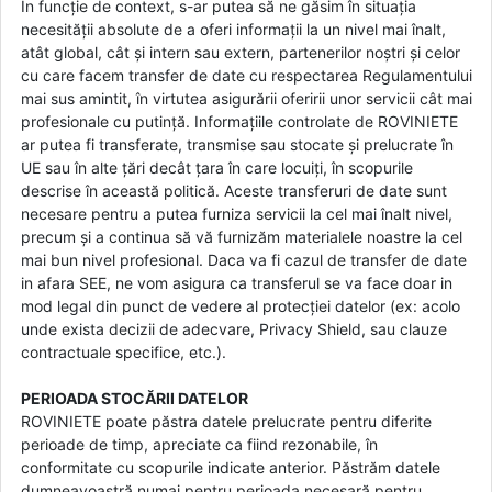
În funcție de context, s-ar putea să ne găsim în situația
necesității absolute de a oferi informații la un nivel mai înalt,
atât global, cât și intern sau extern, partenerilor noștri și celor
cu care facem transfer de date cu respectarea Regulamentului
mai sus amintit, în virtutea asigurării oferirii unor servicii cât mai
profesionale cu putință. Informațiile controlate de ROVINIETE
ar putea fi transferate, transmise sau stocate și prelucrate în
UE sau în alte țări decât țara în care locuiți, în scopurile
descrise în această politică. Aceste transferuri de date sunt
necesare pentru a putea furniza servicii la cel mai înalt nivel,
precum și a continua să vă furnizăm materialele noastre la cel
mai bun nivel profesional. Daca va fi cazul de transfer de date
in afara SEE, ne vom asigura ca transferul se va face doar in
mod legal din punct de vedere al protecției datelor (ex: acolo
unde exista decizii de adecvare, Privacy Shield, sau clauze
contractuale specifice, etc.).
PERIOADA STOCĂRII DATELOR
ROVINIETE poate păstra datele prelucrate pentru diferite
perioade de timp, apreciate ca fiind rezonabile, în
conformitate cu scopurile indicate anterior. Păstrăm datele
dumneavoastră numai pentru perioada necesară pentru