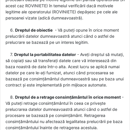
acest caz ROVINIETE) în temeiul verificării dacă motivele
legitime ale operatorului (ROVINIETE) depășesc pe cele ale
persoanei vizate (adică dumneavoastră).
6.
Dreptul de obiectie
- Vă puteți opune în orice moment
prelucrării datelor dumneavoastră atunci când o astfel de
prelucrare se bazează pe un interes legitim.
7.
Dreptul la portabilitatea datelor
- Aveți dreptul să mutați,
să copiați sau să transferați datele care vă interesează din
baza noastră de date într-o alta. Acest lucru se aplică numai
datelor pe care le-ați furnizat, atunci când procesarea se
bazează pe consimțământul dumneavoastră sau pe baza unui
contract și este implementată prin mijloace automate.
8.
Dreptul de a retrage consimțământul în orice moment
-
Vă puteți retrage consimțământul în ceea ce privește
prelucrarea datelor dumneavoastră atunci când o astfel de
procesare se bazează pe consimțământ. Retragerea
consimțământului nu afectează legalitatea prelucrării pe baza
consimțământului înainte de retragerea acestuia.