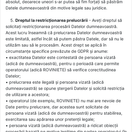
absolut, deoarece uneori s-ar putea să fim forțați să păstrăm
Datele dumneavoastră din motive legale sau juridice.
5.
Dreptul la restricționarea prelucrării
- Aveți dreptul să
solicitați restricționarea procesării Datelor dumneavoastră.
Acest lucru înseamnă că prelucrarea Datelor dumneavoastră
este limitată, astfel încât să putem păstra Datele, dar să nu le
utilizăm sau să le procesăm. Acest drept se aplică în
circumstanțe specifice prevăzute de GDPR și anume:
• exactitatea Datelor este contestată de persoana vizată
(adică de dumneavoastră), pentru o perioadă care permite
operatorului (adică ROVINIETE) să verifice corectitudinea
Datelor;
• prelucrarea este ilegală și persoana vizată (adică
dumneavoastră) se opune ștergerii Datelor și solicită restricția
de utilizare a acestora;
• operatorul (de exemplu, ROVINIETE) nu mai are nevoie de
Date pentru prelucrare, dar acestea sunt solicitate de
persoana vizată (adică de dumneavoastră) pentru stabilirea,
exercitarea sau apărarea unor pretenții legale;
• persoana vizată (adică dumneavoastră) a ridicat obiecții
procesării bazată pe motive legitime din partea operatorului (în