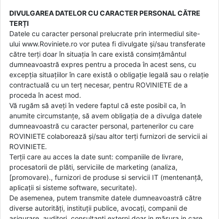
DIVULGAREA DATELOR CU CARACTER PERSONAL CĂTRE
TERȚI
Datele cu caracter personal prelucrate prin intermediul site-
ului www.Roviniete.ro vor putea fi divulgate și/sau transferate
către terți doar în situația în care există consimțământul
dumneavoastră expres pentru a proceda în acest sens, cu
excepția situațiilor în care există o obligație legală sau o relație
contractuală cu un terț necesar, pentru ROVINIETE de a
proceda în acest mod.
Vă rugăm să aveți în vedere faptul că este posibil ca, în
anumite circumstanțe, să avem obligația de a divulga datele
dumneavoastră cu caracter personal, partenerilor cu care
ROVINIETE colaborează și/sau altor terți furnizori de servicii ai
ROVINIETE.
Terții care au acces la date sunt: companiile de livrare,
procesatorii de plăti, serviciile de marketing (analiza,
[promovare)., furnizori de produse si servicii IT (mentenanță,
aplicații si sisteme software, securitate).
De asemenea, putem transmite datele dumneavoastră către
diverse autorități, instituții publice, avocați, companii de
asigurare, auditori, consultanți externi doar in măsura in care