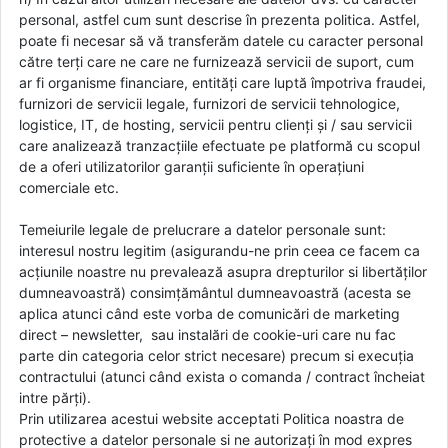
personal, astfel cum sunt descrise în prezenta politica. Astfel,
poate fi necesar să vă transferăm datele cu caracter personal
către terți care ne care ne furnizează servicii de suport, cum
ar fi organisme financiare, entități care luptă împotriva fraudei,
furnizori de servicii legale, furnizori de servicii tehnologice,
logistice, IT, de hosting, servicii pentru clienți și / sau servicii
care analizează tranzacțiile efectuate pe platformă cu scopul
de a oferi utilizatorilor garanții suficiente în operațiuni
comerciale etc.
Temeiurile legale de prelucrare a datelor personale sunt:
interesul nostru legitim (asigurandu-ne prin ceea ce facem ca
acțiunile noastre nu prevalează asupra drepturilor si libertăților
dumneavoastră) consimțământul dumneavoastră (acesta se
aplica atunci când este vorba de comunicări de marketing
direct – newsletter, sau instalări de cookie-uri care nu fac
parte din categoria celor strict necesare) precum si execuția
contractului (atunci când exista o comanda / contract încheiat
intre părți).
Prin utilizarea acestui website acceptati Politica noastra de
protective a datelor personale si ne autorizați în mod expres