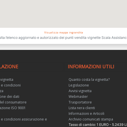
Visualizza mappa ingrandita
lta l’elenco aggiornato e autorizzato dei punti vendita vignette Scala Assistan
LAZIONE
INFORMAZIONI UTILI
 vignetta
Quanto costa la vignetta?
 e condizioni
Legislazione
za
Avvisi vignetta
one dei dati
Webmaster
del consumatore
Trasportatore
cazione ISO 9001
Lista nera clienti
Informazioni e Articoli
 e condizioni assicurazione e
Archivio comunicati stampa
Tasso di cambio: 1 EURO - 5.2439 L