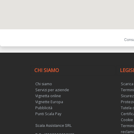
Consu
CHI SIAMO
LEGIS
Chi siamo
Scarica
Servizi per aziende
Termini
Vignetta online
Sicurez
Vignette Europa
Protezi
Pubblicità
Tutela 
Punti Scala Pay
Certifi
Cookie
Scala Assistance SRL
Termini
reclami