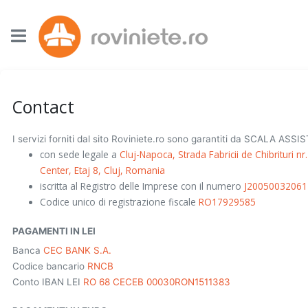
Contact
I servizi forniti dal sito Roviniete.ro sono garantiti da SCALA ASS
con sede legale a
Cluj-Napoca, Strada Fabricii de Chibrituri nr
Center, Etaj 8, Cluj, Romania
iscritta al Registro delle Imprese con il numero
J20050032061
Codice unico di registrazione fiscale
RO17929585
PAGAMENTI IN LEI
Banca
CEC BANK S.A.
Codice bancario
RNCB
Conto IBAN LEI
RO 68 CECEB 00030RON1511383