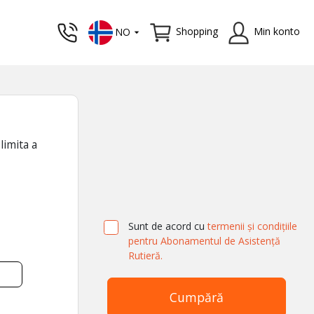
Shopping
Min konto
NO
limita a
Sunt de acord cu
termenii și condițiile
pentru Abonamentul de Asistență
Rutieră.
Cumpără