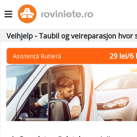
Veihjelp - Taubil og veireparasjon hvor
29 lei/6 
Asistență Rutieră