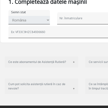
1. Completează datele mașinii
Semn stat
Ce este abonamentul de Asistență Rutieră?
Ce servicii su
Cum pot solicita asistență rutieră în caz de
Ce se întâmplă
nevoie?
în timpul tractă