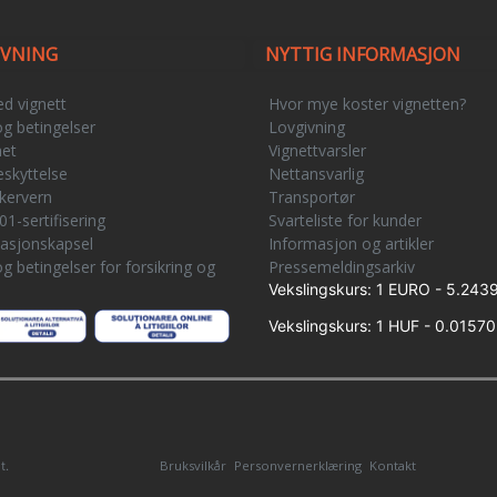
IVNING
NYTTIG INFORMASJON
ed vignett
Hvor mye koster vignetten?
og betingelser
Lovgivning
het
Vignettvarsler
skyttelse
Nettansvarlig
kervern
Transportør
1-sertifisering
Svarteliste for kunder
asjonskapsel
Informasjon og artikler
og betingelser for forsikring og
Pressemeldingsarkiv
Vekslingskurs: 1 EURO - 5.2439
Vekslingskurs: 1 HUF - 0.01570
Bruksvilkår
Personvernerklæring
Kontakt
t.