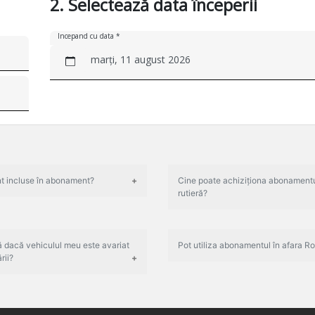
2. Selectează data începerii
Incepand cu data *
marți, 11 august 2026
nt incluse în abonament?
Cine poate achiziționa abonamentu
rutieră?
 dacă vehiculul meu este avariat
Pot utiliza abonamentul în afara R
rii?