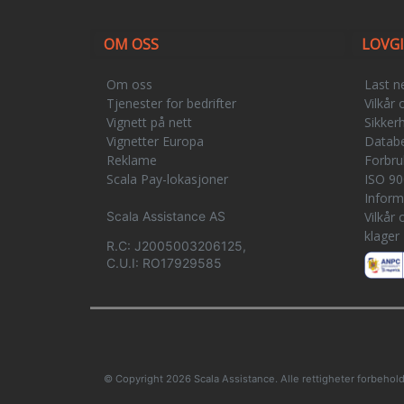
OM OSS
LOVG
Om oss
Last n
Tjenester for bedrifter
Vilkår 
Vignett på nett
Sikker
Vignetter Europa
Databe
Reklame
Forbru
Scala Pay-lokasjoner
ISO 900
Inform
Scala Assistance AS
Vilkår 
klager
R.C: J2005003206125,
C.U.I: RO17929585
© Copyright 2026 Scala Assistance. Alle rettigheter forbehold