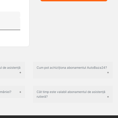
l de asistență
Cum pot achiziționa abonamentul AutoBaza24?
omâniei?
Cât timp este valabil abonamentul de asistență
rutieră?