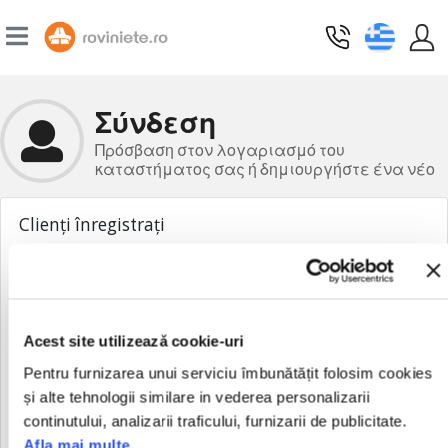
Σύνδεση
Πρόσβαση στον λογαριασμό του
καταστήματος σας ή δημιουργήστε ένα νέο
Clienți înregistrați
Αν έχετε λογαριασμό, συνδεθείτε με τη διεύθυνση ηλεκτρονικού
ταχυδρομείου σας.
Διεύθυνση email
Acest site utilizează cookie-uri
Pentru furnizarea unui serviciu îmbunătățit folosim cookies
Κωδικός πρόσβασης
și alte tehnologii similare in vederea personalizarii
continutului, analizarii traficului, furnizarii de publicitate.
Afla mai multe