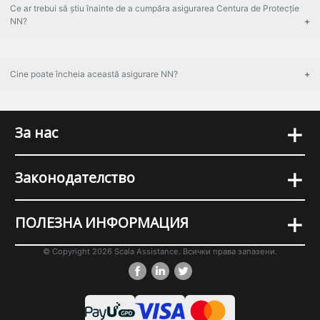
Ce ar trebui să știu înainte de a cumpăra asigurarea Centura de Protecție
NN?
Cine poate încheia această asigurare NN?
+
За нас
+
Законодателство
+
ПОЛЕЗНА ИНФОРМАЦИЯ
© Copyright 2026 Scala Assistance. Всички права запазени.