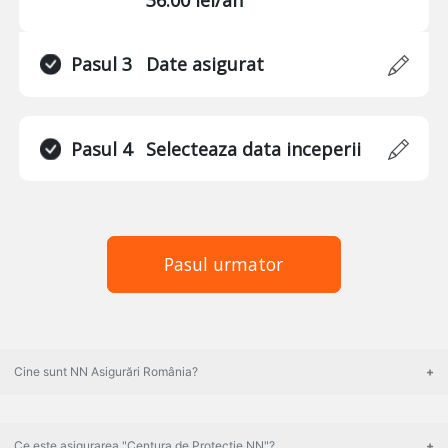
Pasul 3
Date asigurat
Pasul 4
Selecteaza data inceperii
Pasul urmator
Cine sunt NN Asigurări România?
Ce este asigurarea "Centura de Protecție NN"?