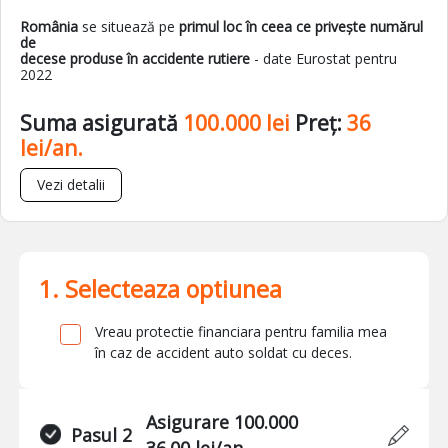
România
se situează pe
primul loc în ceea ce privește numărul
de
decese produse în accidente rutiere
- date Eurostat pentru
2022
Suma asigurată
100.000 lei
Preț:
36
lei/an.
Vezi detalii
1. Selecteaza optiunea
Vreau protectie financiara pentru familia mea
în caz de accident auto soldat cu deces.
Asigurare 100.000
Pasul 2
36.00 lei/an