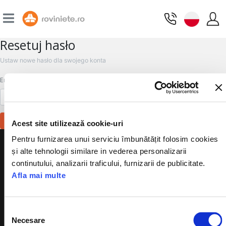
Resetuj hasło
Ustaw nowe hasło dla swojego konta
Email
Zresetowano
Acest site utilizează cookie-uri
+
Pentru furnizarea unui serviciu îmbunătățit folosim cookies
O nas
și alte tehnologii similare in vederea personalizarii
continutului, analizarii traficului, furnizarii de publicitate.
+
Ustawodawstwo
Afla mai multe
+
PRZYDATNE INFORMACJE
Selecția
Necesare
consimțământului