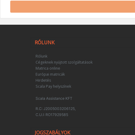
RÓLUNK
Rólunk
Cégeknek nyújtott szolgáltatások
Matrica online
Európai matricák
Hirdetés
Scala Pay helyszínek
Scala Assistance KFT
R.C: J2005003206125,
C.U.I: RO17929585
JOGSZABÁLYOK