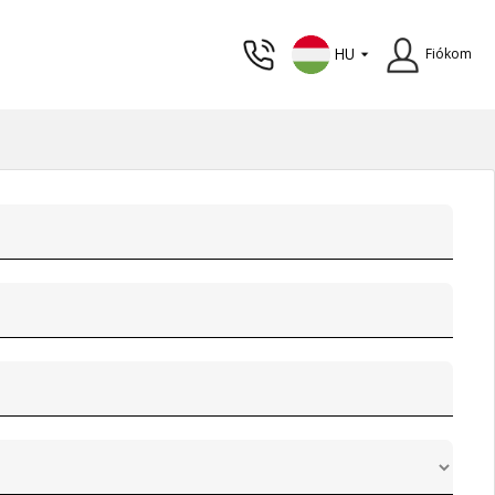
HU
Fiókom