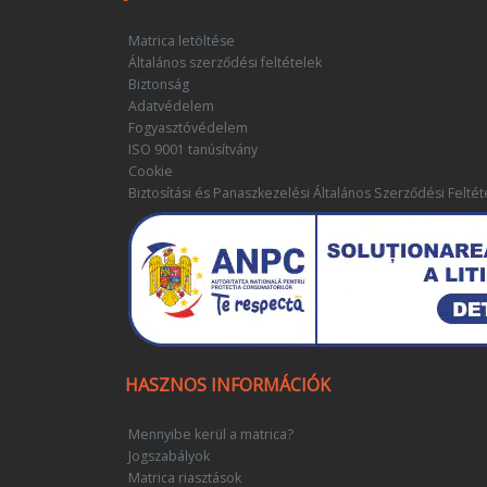
Matrica letöltése
Általános szerződési feltételek
Biztonság
Adatvédelem
Fogyasztóvédelem
ISO 9001 tanúsítvány
Cookie
Biztosítási és Panaszkezelési Általános Szerződési Feltét
HASZNOS INFORMÁCIÓK
Mennyibe kerül a matrica?
Jogszabályok
Matrica riasztások